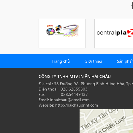
Trang chủ
Giới thiệu
Sản phẩ
CÔNG TY TNHH MTV IN ẤN HẢI CHÂU
Địa chỉ : 38 Đường 9A, Phường Bình Hưng Hòa, Tp
Điện thoại : 028.62655803
Fax: 028.54449437
Email: inhaichau@gmail.com
Website: http://haichauprint.com