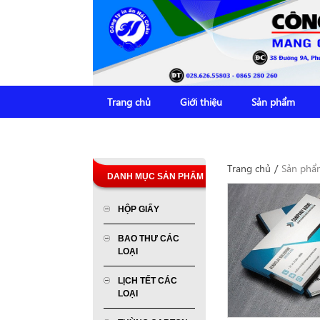
Trang chủ
Giới thiệu
Sản phẩm
Trang chủ
/
Sản phẩ
DANH MỤC SẢN PHẨM
HỘP GIẤY
BAO THƯ CÁC
LOẠI
LỊCH TẾT CÁC
LOẠI