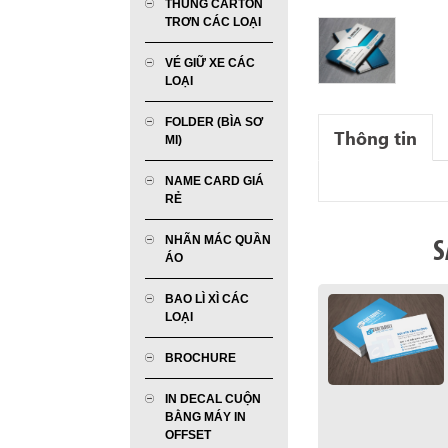
THÙNG CARTON
TRƠN CÁC LOẠI
VÉ GIỮ XE CÁC
LOẠI
FOLDER (BÌA SƠ
Thông tin
MI)
NAME CARD GIÁ
RẺ
NHÃN MÁC QUẦN
S
ÁO
BAO LÌ XÌ CÁC
LOẠI
BROCHURE
IN DECAL CUỘN
BẰNG MÁY IN
OFFSET