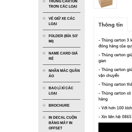
THÙNG CARTON
TRƠN CÁC LOẠI
VÉ GIỮ XE CÁC
Thông tin
LOẠI
FOLDER (BÌA SƠ
- Thùng carton 3 l
MI)
đóng hàng của qu
NAME CARD GIÁ
- Thùng carton gi
RẺ
gian
- Thùng carton gi
NHÃN MÁC QUẦN
vận chuyển
ÁO
- Thùng carton th
BAO LÌ XÌ CÁC
- Thùng carton có 
LOẠI
hàng
BROCHURE
- Với hơn 100 kích
- Xin liên hệ: 086
IN DECAL CUỘN
BẰNG MÁY IN
OFFSET