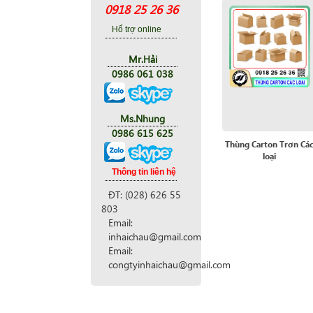
0918 25 26 36
Hổ trợ online
Mr.Hải
0986 061 038
Ms.Nhung
0986 615 625
Thùng Carton Trơn Cá
loại
Thông tin liên hệ
ĐT: (028) 626 55
803
Email:
inhaichau@gmail.com
Email:
congtyinhaichau@gmail.com