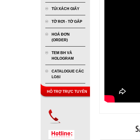
TÚI XÁCH GIẤY
TỜ RƠI - TỜ GẤP
HOÁ ĐƠN
(ORDER)
TEM BH VÀ
HOLOGRAM
CATALOGUE CÁC
LOẠI
HỖ TRỢ TRỰC TUYẾN
S