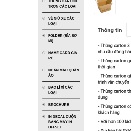
THÙNG CARTON
TRƠN CÁC LOẠI
VÉ GIỮ XE CÁC
LOẠI
Thông tin
FOLDER (BÌA SƠ
MI)
- Thùng carton 3
nhu cầu đóng hà
NAME CARD GIÁ
RẺ
- Thùng carton g
thời gian
NHÃN MÁC QUẦN
- Thùng carton g
ÁO
trình vận chuyển
BAO LÌ XÌ CÁC
- Thùng carton th
LOẠI
dụng
BROCHURE
- Thùng carton có
khách hàng
IN DECAL CUỘN
- Với hơn 100 kíc
BẰNG MÁY IN
OFFSET
- Xin liên hệ: 08