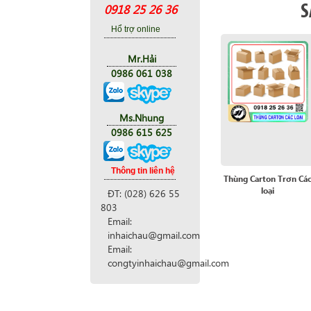
S
0918 25 26 36
Hổ trợ online
Mr.Hải
0986 061 038
Ms.Nhung
0986 615 625
Thông tin liên hệ
Thùng Carton Trơn Cá
loại
ĐT: (028) 626 55
803
Email:
inhaichau@gmail.com
Email:
congtyinhaichau@gmail.com